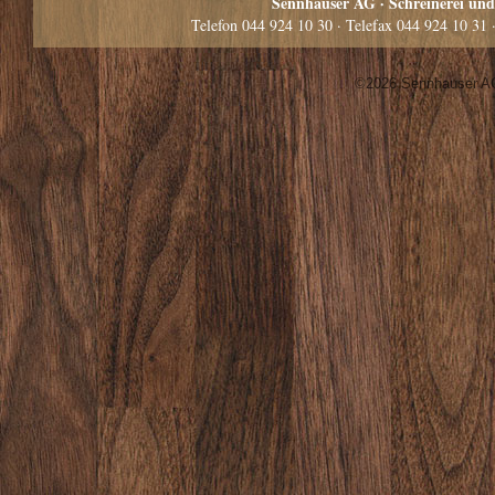
Sennhauser AG · Schreinerei und
Telefon
044 924 10 30
· Telefax
044 924 10 31
©2026
Sennhauser A