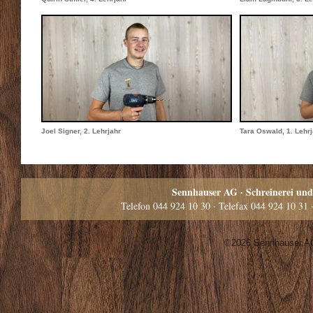
Joel Signer, 2. Lehrjahr
Tara Oswald, 1. Lehrj
Sennhauser AG · Schreinerei und
Telefon
044 924 10 30
· Telefax
044 924 10 31
©2026
Sennhauser A