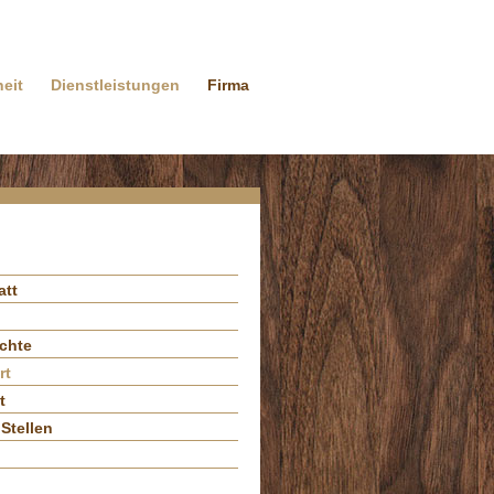
heit
Dienstleistungen
Firma
att
chte
rt
t
Stellen