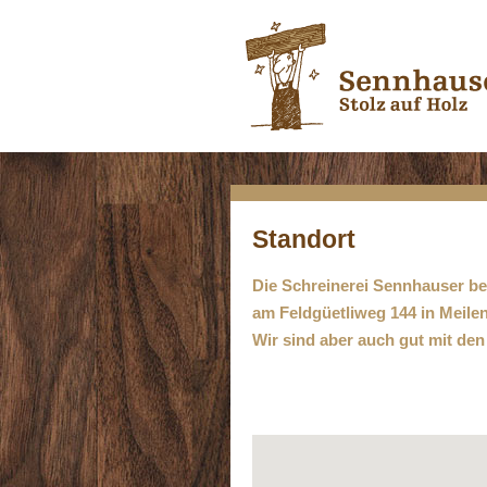
Standort
Die Schreinerei Sennhauser be
am Feldgüetliweg 144 in Meile
Wir sind aber auch gut mit den 