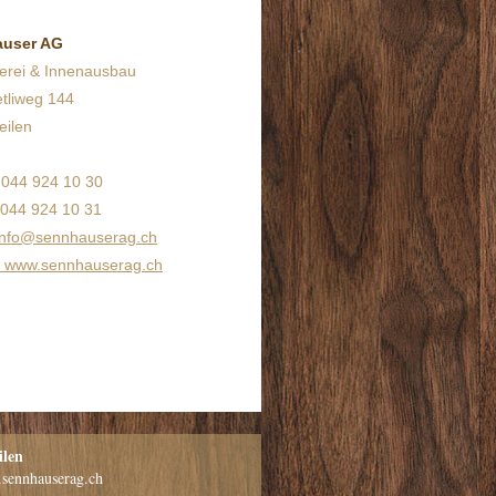
user AG
erei & Innenausbau
tliweg 144
eilen
 044 924 10 30
 044 924 10 31
 info@sennhauserag.ch
t www.sennhauserag.ch
ilen
.sennhauserag.ch